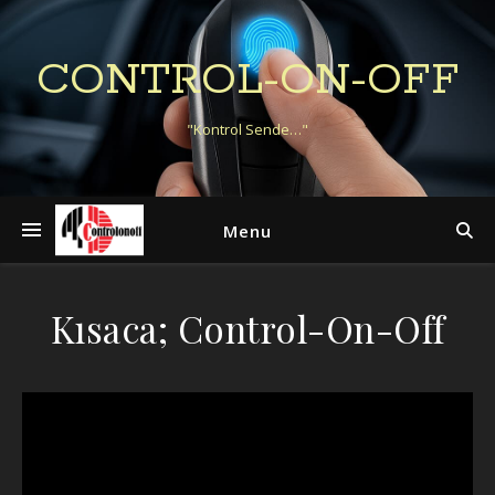
CONTROL-ON-OFF
"Kontrol Sende…"
Menu
Kısaca; Control-On-Off